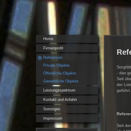
Home
Firmenprofil
Ref
Referenzen
Private Objekte
Sorgfäl
- das g
Öffentliche Objekte
Seit übe
Gewerbliche Objekte
der Lis
Leistungsspektrum
geführt.
Kontakt und Anfahrt
Sonstiges
Refere
Impressum
Seit de