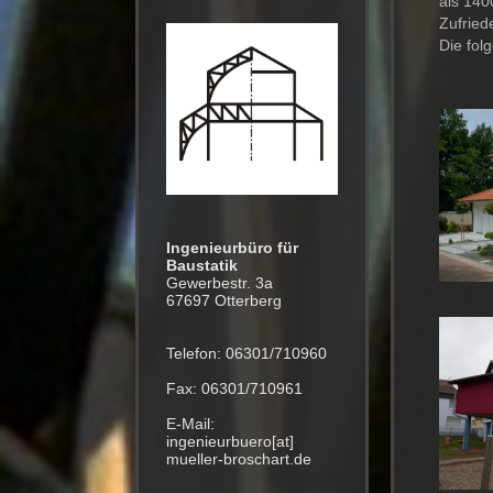
als 140
Zufriede
Die fol
Ingenieurbüro für
Baustatik
Gewerbestr. 3a
67697 Otterberg
Telefon: 06301/710960
Fax: 06301/710961
E-Mail:
ingenieurbuero[at]
mueller-broschart.de